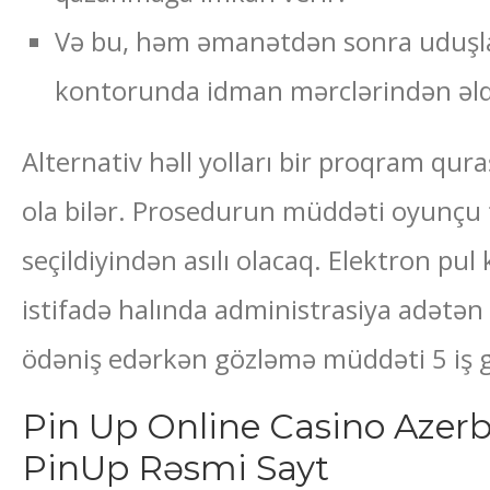
Və bu, həm əmanətdən sonra uduşl
kontorunda idman mərclərindən əldə 
Alternativ həll yolları bir proqram qu
ola bilər. Prosedurun müddəti oyunçu 
seçildiyindən asılı olacaq. Elektron pul
istifadə halında administrasiya adətən b
ödəniş edərkən gözləmə müddəti 5 iş g
Pin Up Online Casino Azerb
PinUp Rəsmi Sayt