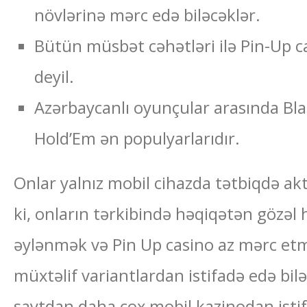
növlərinə mərc edə biləcəklər.
Bütün müsbət cəhətləri ilə Pin-Up c
deyil.
Azərbaycanlı oyunçular arasında Bla
Hold’Em ən populyarlarıdır.
Onlar yalnız mobil cihazda tətbiqdə akti
ki, onların tərkibində həqiqətən gözəl 
əylənmək və Pin Up casino az mərc et
müxtəlif variantlardan istifadə edə bil
saytdan daha çox mobil kazinodan istif