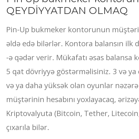
QEYDİYYATDAN OLMAQ
Pin-Up bukmeker kontorunun müştərilə
əldə edə bilərlər. Kontora balansın il
-ə qədər verir. Mükafatı əsas balansa
5 qat dövriyyə göstərməlisiniz. 3 və ya
və ya daha yüksək olan oyunlar nəzərə
müştərinin hesabını yoxlayacaq, ərizəy
Kriptovalyuta (Bitcoin, Tether, Litecoin
çıxarıla bilər.