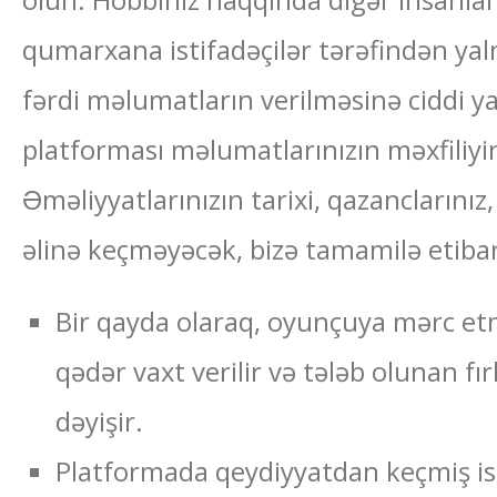
olun. Hobbiniz haqqında digər insanlar
qumarxana istifadəçilər tərəfindən yal
fərdi məlumatların verilməsinə ciddi y
platforması məlumatlarınızın məxfiliy
Əməliyyatlarınızın tarixi, qazanclarınız
əlinə keçməyəcək, bizə tamamilə etibar 
Bir qayda olaraq, oyunçuya mərc e
qədər vaxt verilir və tələb olunan fı
dəyişir.
Platformada qeydiyyatdan keçmiş i