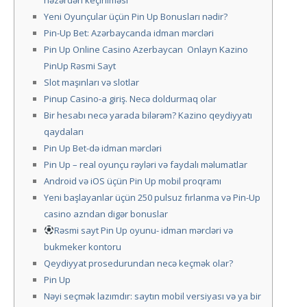
nəzərdən keçirilməsi
Yeni Oyunçular üçün Pin Up Bonusları nədir?
Pin-Up Bet: Azərbaycanda idman mərcləri
Pin Up Online Casino Azerbaycan ️ Onlayn Kazino
PinUp Rəsmi Sayt
Slot maşınları və slotlar
Pinup Casino-a giriş. Necə doldurmaq olar
Bir hesabı necə yarada bilərəm? Kazino qeydiyyatı
qaydaları
Pin Up Bet-də idman mərcləri
Pin Up – real oyunçu rəyləri və faydalı məlumatlar
Android və iOS üçün Pin Up mobil proqramı
Yeni başlayanlar üçün 250 pulsuz fırlanma və Pin-Up
casino azndan digər bonuslar
Rəsmi sayt Pin Up oyunu- idman mərcləri və
bukmeker kontoru
Qeydiyyat prosedurundan necə keçmək olar?
Pin Up
Nəyi seçmək lazımdır: saytın mobil versiyası və ya bir