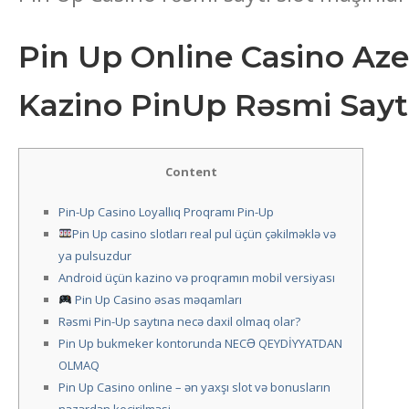
Pin Up Online Casino Aze
Kazino PinUp Rəsmi Sayt
Content
Pin-Up Casino Loyallıq Proqramı Pin-Up
Pin Up casino slotları real pul üçün çəkilməklə və
ya pulsuzdur
Android üçün kazino və proqramın mobil versiyası
Pin Up Casino əsas məqamları
Rəsmi Pin-Up saytına necə daxil olmaq olar?
Pin Up bukmeker kontorunda NECƏ QEYDİYYATDAN
OLMAQ
Pin Up Casino online – ​​ən yaxşı slot və bonusların