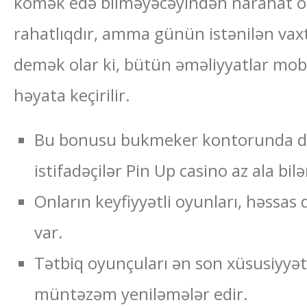
kömək edə bilməyəcəyindən narahat o
rahatlıqdır, amma günün istənilən vaxt
demək olar ki, bütün əməliyyatlar mobi
həyata keçirilir.
Bu bonusu bukmeker kontorunda de
istifadəçilər Pin Up casino az ala bilə
Onların keyfiyyətli oyunları, həssas d
var.
Tətbiq oyunçuları ən son xüsusiyyə
müntəzəm yeniləmələr edir.