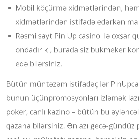
Mobil köçürmə xidmətlərindən, hə
xidmətlərindən istifadə edərkən ma
Rəsmi sayt Pin Up casino ilə oxşar q
ondadır ki, burada siz bukmeker ko
edə bilərsiniz.
Bütün müntəzəm istifadəçilər PinUpcas
bunun üçünpromosyonları izləmək lazımd
poker, canlı kazino – bütün bu əyləncə
qazana bilərsiniz. Ən azı gecə-gündüz p