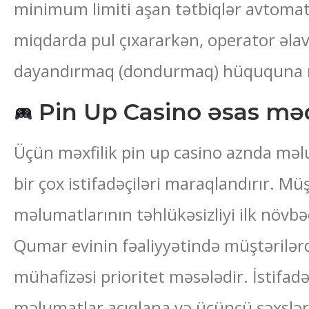
minimum limiti aşan tətbiqlər avtomati
miqdarda pul çıxararkən, operator əla
dayandırmaq (dondurmaq) hüququna m
Pin Up Casino əsas mə
Üçün məxfilik pin up casino aznda məlum
bir çox istifadəçiləri maraqlandırır. Müş
məlumatlarının təhlükəsizliyi ilk növbədə
Qumar evinin fəaliyyətində müştərilər
mühafizəsi prioritet məsələdir. İstifad
məlumatlar açıqlana və üçüncü şəxslə