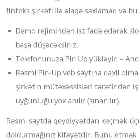
finteks şirkəti ilə əlaqə saxlamaq və 
Demo rejimindən istifadə edərək slot 
başa düşəcəksiniz.
Telefonunuza Pin Up yükləyin – And
Rəsmi Pin-Up veb saytına daxil olma
şirkətin mütəxəssisləri tərəfindən iş
uyğunluğu yoxlanılır (sınanılır).
Rəsmi saytda qeydiyyatdan keçmək üç
doldurmağınız kifayətdir. Bunu etmək 