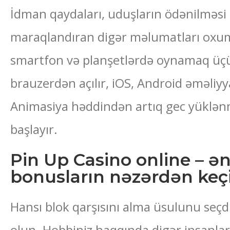
İdman qaydaları, uduşların ödənilməsi
maraqlandıran digər məlumatları oxuma
smartfon və planşetlərdə oynamaq üçün
brauzerdən açılır, iOS, Android əməliy
Animasiya həddindən artıq gec yüklənm
başlayır.
Pin Up Casino online – ​​ən
bonusların nəzərdən keçi
Hansı blok qarşısını alma üsulunu se