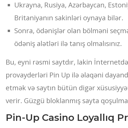
Ukrayna, Rusiya, Azərbaycan, Estoni
Britaniyanın sakinləri oynaya bilər.
Sonra, ödənişlər olan bölməni seçm
ödəniş alətləri ilə tanış olmalısınız.
Bu, eyni rəsmi saytdır, lakin İnternetdə
provayderləri Pin Up ilə əlaqəni dayand
etmək və saytın bütün digər xüsusiyyə
verir. Güzgü bloklanmış sayta qoşulmağ
Pin-Up Casino Loyallıq P