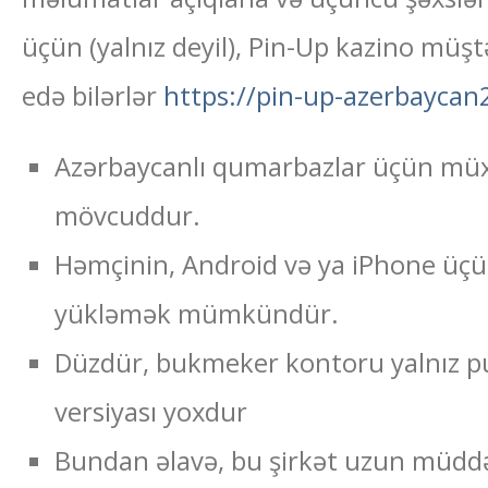
üçün (yalnız deyil), Pin-Up kazino müştə
edə bilərlər
https://pin-up-azerbaycan
Azərbaycanlı qumarbazlar üçün müxt
mövcuddur.
Həmçinin, Android və ya iPhone üçü
yükləmək mümkündür.
Düzdür, bukmeker kontoru yalnız p
versiyası yoxdur
Bundan əlavə, bu şirkət uzun müddə