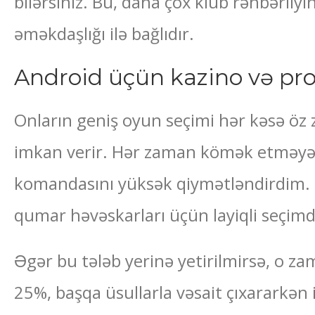
bilərsiniz. Bu, daha çox klub rəhbərliy
əməkdaşlığı ilə bağlıdır.
Android üçün kazino və pro
Onların geniş oyun seçimi hər kəsə öz
imkan verir. Hər zaman kömək etməyə
komandasını yüksək qiymətləndirdim.
qumar həvəskarları üçün layiqli seçimd
Əgər bu tələb yerinə yetirilmirsə, o z
25%, başqa üsullarla vəsait çıxararkən