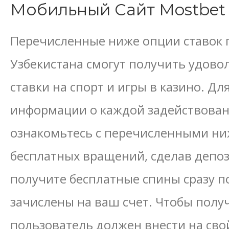
Мобильный Сайт Mostbet
Перечисленные ниже опции ставок г
Узбекистана смогут получить удовол
ставки на спорт и игры в казино. Д
информации о каждой задействован
ознакомьтесь с перечисленными ни
бесплатных вращений, сделав депоз
получите бесплатные спины сразу по
зачислены на ваш счет. Чтобы получ
пользователь должен внести на свой