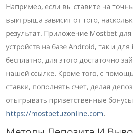
Например, если вы ставите на точны
выигрыша зависит от того, насколь
результат. Приложение Mostbet для
устройств на базе Android, так и дл
бесплатно, для этого достаточно за
нашей ссылке. Кроме того, с помо
ставки, пополнять счет, делая депо
отыгрывать приветственные бонусы 
https://mostbetuzonline.com
.
Методы Депозита И Выво