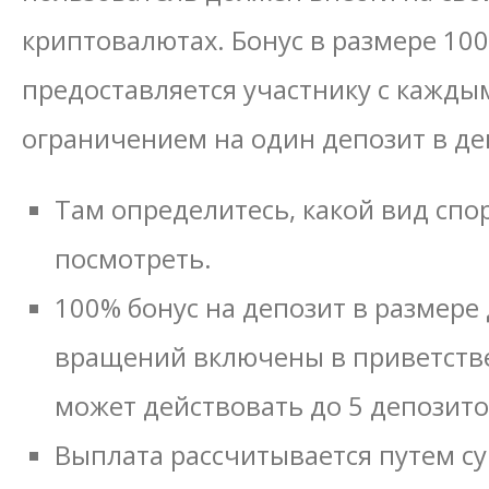
криптовалютах. Бонус в размере 10
предоставляется участнику с кажды
ограничением на один депозит в де
Там определитесь, какой вид спор
посмотреть.
100% бонус на депозит в размере 
вращений включены в приветстве
может действовать до 5 депозито
Выплата рассчитывается путем 