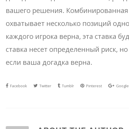
вашего решения. Комбинированная ст
охватывает несколько позиций одно
каждого игрока верна, эта ставка бу
ставка несет определенный риск, н
если ваша догадка верна.
Facebook
Twitter
Tumblr
Pinterest
Google