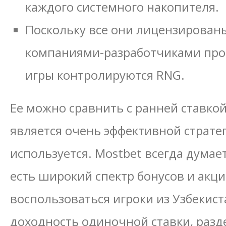
каждого системного накопителя.
Поскольку все они лицензирован
компаниями-разработчиками прог
игры контролируются RNG.
Ее можно сравнить с ранней ставкой
является очень эффективной страте
используется. Mostbet всегда думает
есть широкий спектр бонусов и акц
воспользоваться игроки из Узбекист
доходность одиночной ставки, раз