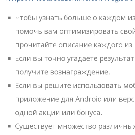
Чтобы узнать больше о каждом из 
помочь вам оптимизировать сво
прочитайте описание каждого из 
Если вы точно угадаете результат
получите вознаграждение.
Если вы решите использовать моб
приложение для Android или верс
одной акции или бонуса.
Существует множество различных