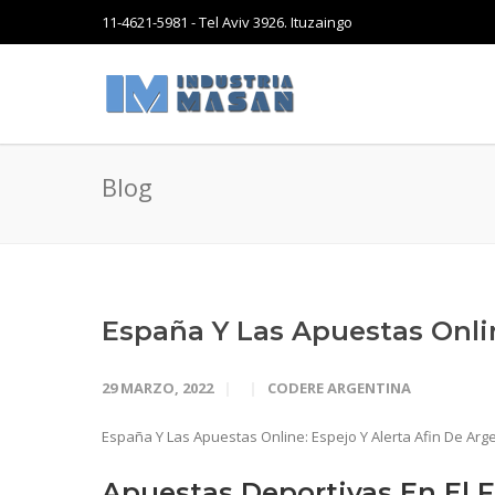
11-4621-5981 - Tel Aviv 3926. Ituzaingo
Blog
España Y Las Apuestas Onlin
29 MARZO, 2022
CODERE ARGENTINA
España Y Las Apuestas Online: Espejo Y Alerta Afin De Arg
Apuestas Deportivas En El 