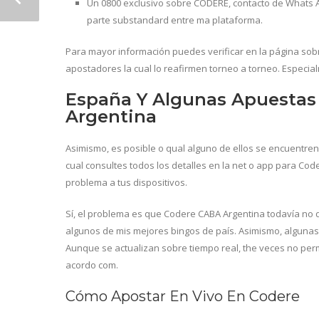
Un 0800 exclusivo sobre CODERE, contacto de Whats A
parte substandard entre ma plataforma.
Para mayor información puedes verificar en la página sob
apostadores la cual lo reafirmen torneo a torneo. Especia
España Y Algunas Apuestas O
Argentina
Asimismo, es posible o qual alguno de ellos se encuentre
cual consultes todos los detalles en la net o app para Co
problema a tus dispositivos.
Sí, el problema es que Codere CABA Argentina todavía no 
algunos de mis mejores bingos de país. Asimismo, alguna
Aunque se actualizan sobre tiempo real, the veces no perm
acordo com.
Cómo Apostar En Vivo En Codere