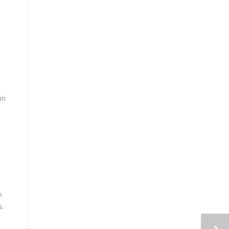
in
o
s.