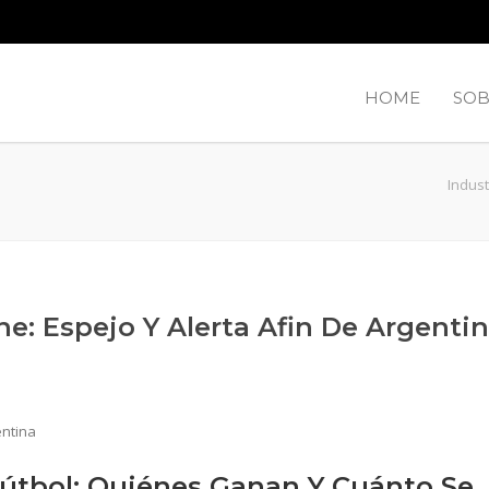
HOME
SOB
Indus
e: Espejo Y Alerta Afin De Argentin
entina
Fútbol: Quiénes Ganan Y Cuánto Se