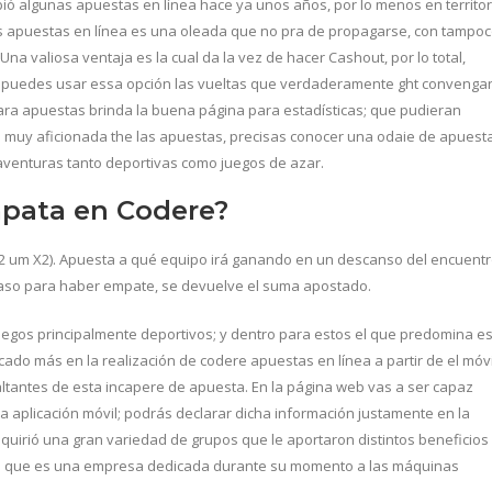
bió algunas apuestas en línea hace ya unos años, por lo menos en territor
las apuestas en línea es una oleada que no pra de propagarse, con tampo
na valiosa ventaja es la cual da la vez de hacer Cashout, por lo total,
ue puedes usar essa opción las vueltas que verdaderamente ght convenga
 para apuestas brinda la buena página para estadísticas; que pudieran
e muy aficionada the las apuestas, precisas conocer una odaie de apuest
aventuras tanto deportivas como juegos de azar.
pata en Codere?
12 um X2). Apuesta a qué equipo irá ganando en un descanso del encuent
en caso para haber empate, se devuelve el suma apostado.
gos principalmente deportivos; y dentro para estos el que predomina es
o más en la realización de codere apuestas en línea a partir de el móvi
altantes de esta incapere de apuesta. En la página web vas a ser capaz
a aplicación móvil; podrás declarar dicha información justamente en la
quirió una gran variedad de grupos que le aportaron distintos beneficios
ere que es una empresa dedicada durante su momento a las máquinas