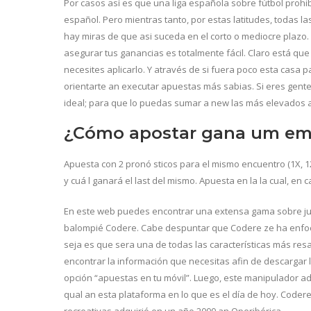
Por casos así es que una liga española sobre fútbol prohi
español. Pero mientras tanto, por estas latitudes, todas 
hay miras de que asi suceda en el corto o mediocre plazo. U
asegurar tus ganancias es totalmente fácil. Claro está q
necesites aplicarlo. Y através de si fuera poco esta casa
orientarte an executar apuestas más sabias. Si eres gent
ideal; para que lo puedas sumar a new las más elevados 
¿Cómo apostar gana um em
Apuesta con 2 pronó sticos para el mismo encuentro (1X, 
y cuá l ganará el last del mismo. Apuesta en la la cual, 
En este web puedes encontrar una extensa gama sobre jue
balompié Codere. Cabe despuntar que Codere ze ha enfocad
seja es que sera una de todas las características más res
encontrar la información que necesitas afin de descargar l
opción “apuestas en tu móvil”. Luego, este manipulador ad
qual an esta plataforma en lo que es el día de hoy. Cod