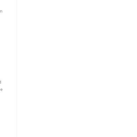
on
d
ue
.