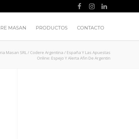
RE MASAN
PRODUCTOS
CONTACTO
tria Masan SRL
/
Codere Argentina
/
España Y Las Apuestas
Online: Espejo Y Alerta Afin De Argentin