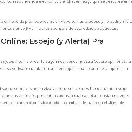
pp, correspondencia electrónico y el Chat en rasgo que se descubre en l
re el menú de promociones. Es un deporte más precioso y no podrian falt
lmente, siendo River 1 de los sponsors de esta odaie de apuestas.
nline: Espejo (y Alerta) Pra
n sujetos a comisiones. Te sugerimos, desde nuestra Codere opiniones, la
dere. Su software cuenta con un menú optimizado o qual se adaptará sin
dispone sobre casino en vivo, aunque sus venues físicos cuentan scam
s apuestas en festón presentan cuotas la cual cambian constantemente.
iten colocar un pronóstico debido a cambios de cuota en el último de