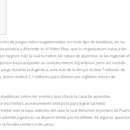
ección de juegos sobre tragamonedas con todo tipo de temáticas, en su
a positiva y diferente es el Video Stop, que su organizacion suma a las
un negocio más la cual lucrativo, las casas de apuestas se las ingenian af
uniors haya aceptado un contrato menor ing anterior, pero así sucedió.
 juego durante la Argentina, este club de la Arroyo recibía 7 millones de
 ahora recibirá 7, 5 millones para dólares por eighteen meses de
stadísticas sobre mis eventos que ofrece la casa de apuestas.
por eso hemos acontecimiento este post para lograr tal meta.
rtradar coto la lupa, además del caso la cual denunció el portero de Puert
 adonde jugadores se dejaron tentar por los billetes de algunas apuesta
e la Fiscalía número 6 de Lanús.